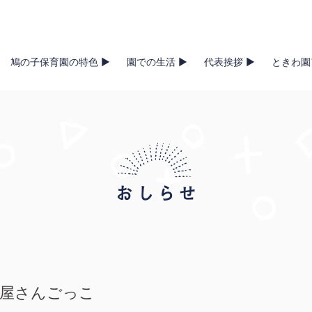
鳩の子保育園の特色 ▶
園での生活 ▶
代表挨拶 ▶
ときわ園
屋さんごっこ