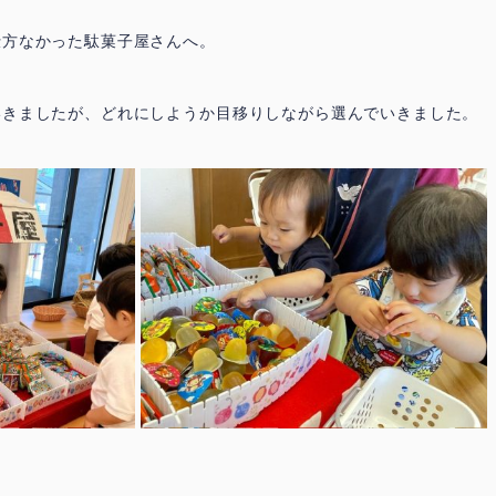
仕方なかった駄菓子屋さんへ。
いきましたが、どれにしようか目移りしながら選んでいきました。
鳩の子保育園の特色
園での生活 ▶
▶
代表挨拶 ▶
おしらせ ▶
ときわ園アクセス ▶
みずほ園アクセス ▶
城北園アクセス ▶
facebook
instagram
お問合せ
採用情報