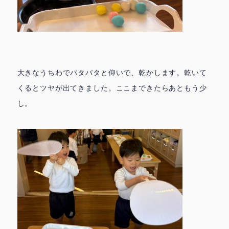
大きなうちわでパタパタと仰いで、乾かします。乾いて
鳩の子保育園の特色
園での生活 ▶
くるとツヤが出てきました。ここまできたらあともう少
▶
し。
代表挨拶 ▶
おしらせ ▶
ときわ園アクセス ▶
みずほ園アクセス ▶
城北園アクセス ▶
facebook
instagram
お問合せ
採用情報