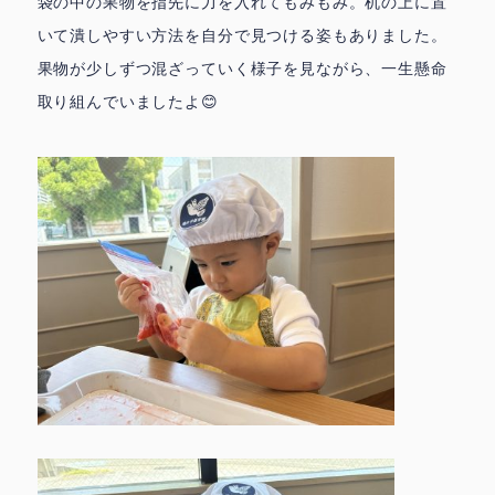
袋の中の果物を指先に力を入れてもみもみ。机の上に置
いて潰しやすい方法を自分で見つける姿もありました。
果物が少しずつ混ざっていく様子を見ながら、一生懸命
取り組んでいましたよ😊
鳩の子保育園の特色
園での生活 ▶
▶
代表挨拶 ▶
おしらせ ▶
ときわ園アクセス ▶
みずほ園アクセス ▶
城北園アクセス ▶
facebook
instagram
お問合せ
採用情報