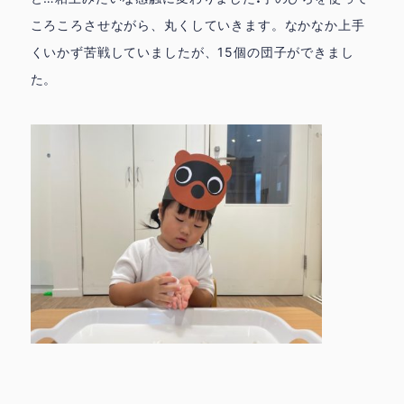
鳩の子保育園の特色
園での生活 ▶
ころころさせながら、丸くしていきます。なかなか上手
▶
くいかず苦戦していましたが、15個の団子ができまし
代表挨拶 ▶
おしらせ ▶
た。
ときわ園アクセス ▶
みずほ園アクセス ▶
城北園アクセス ▶
facebook
instagram
お問合せ
採用情報
トップページ