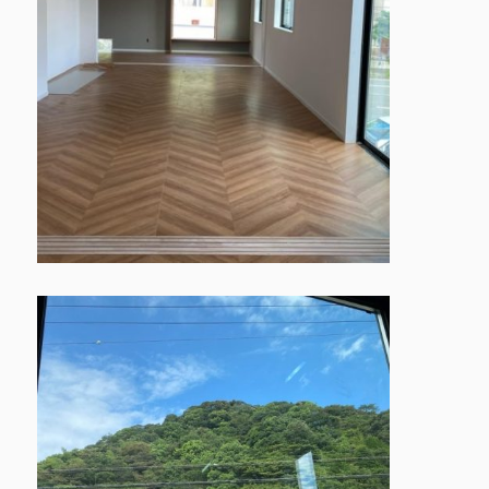
鳩の子保育園の特色
園での生活 ▶
▶
代表挨拶 ▶
おしらせ ▶
ときわ園アクセス ▶
みずほ園アクセス ▶
城北園アクセス ▶
facebook
instagram
お問合せ
採用情報