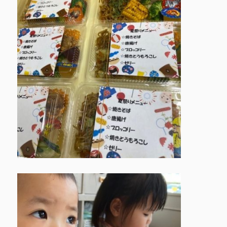
鳩の子保育園の特色
園での生活 ▶
▶
代表挨拶 ▶
おしらせ ▶