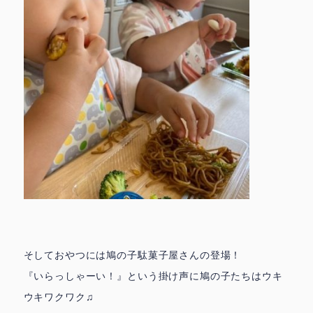
ときわ園アクセス ▶
みずほ園アクセス ▶
城北園アクセス ▶
facebook
instagram
お問合せ
採用情報
トップページ
そしておやつには鳩の子駄菓子屋さんの登場！
『いらっしゃーい！』という掛け声に鳩の子たちはウキ
ウキワクワク♫