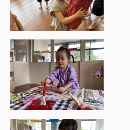
鳩の子保育園の特色
園での生活 ▶
▶
代表挨拶 ▶
おしらせ ▶
ときわ園アクセス ▶
みずほ園アクセス ▶