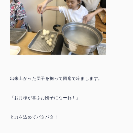
出来上がった団子を掬って団扇で冷まします。
「お月様が喜ぶお団子になーれ！」
と力を込めてパタパタ！