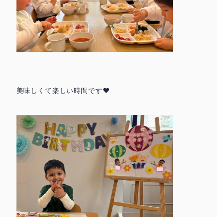
美味しくて楽しい時間です❤️
鳩の子保育園の特色
園での生活 ▶
▶
代表挨拶 ▶
おしらせ ▶
ときわ園アクセス ▶
みずほ園アクセス ▶
城北園アクセス ▶