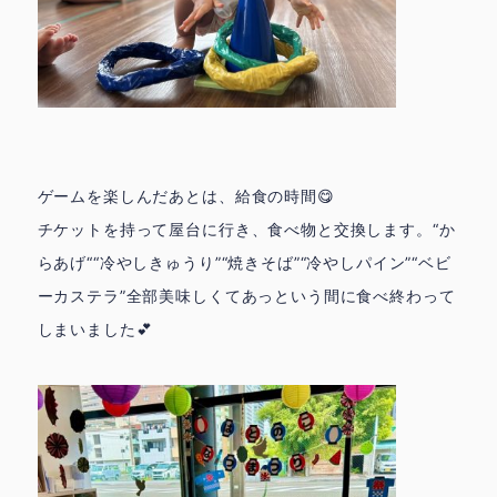
鳩の子保育園の特色
園での生活 ▶
▶
代表挨拶 ▶
おしらせ ▶
ゲームを楽しんだあとは、給食の時間😋
ときわ園アクセス ▶
みずほ園アクセス ▶
チケットを持って屋台に行き、食べ物と交換します。“か
らあげ““冷やしきゅうり”“焼きそば”“冷やしパイン”“ベビ
城北園アクセス ▶
ーカステラ”全部美味しくてあっという間に食べ終わって
しまいました💕
facebook
instagram
お問合せ
採用情報
トップページ