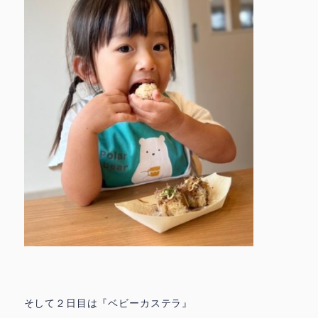
▶
代表挨拶 ▶
おしらせ ▶
ときわ園アクセス ▶
みずほ園アクセス ▶
城北園アクセス ▶
facebook
instagram
お問合せ
採用情報
トップページ
そして２日目は『ベビーカステラ』