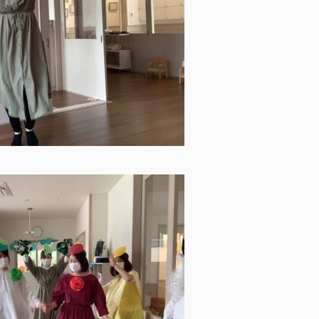
鳩の子保育園の特色
園での生活 ▶
▶
代表挨拶 ▶
おしらせ ▶
ときわ園アクセス ▶
みずほ園アクセス ▶
城北園アクセス ▶
facebook
instagram
お問合せ
採用情報
トップページ