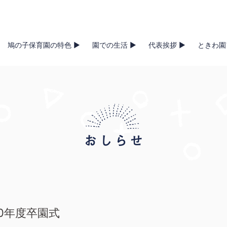
鳩の子保育園の特色 ▶
園での生活 ▶
代表挨拶 ▶
ときわ園
20年度卒園式